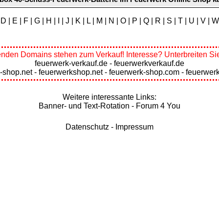
|
D
|
E
|
F
|
G
|
H
|
I
|
J
|
K
|
L
|
M
|
N
|
O
|
P
|
Q
|
R
|
S
|
T
|
U
|
V
|
W
enden Domains stehen zum Verkauf! Interesse? Unterbreiten Sie
feuerwerk-verkauf.de
-
feuerwerkverkauf.de
-shop.net
-
feuerwerkshop.net
-
feuerwerk-shop.com
-
feuerwer
Weitere interessante Links:
Banner- und Text-Rotation
-
Forum 4 You
Datenschutz
-
Impressum