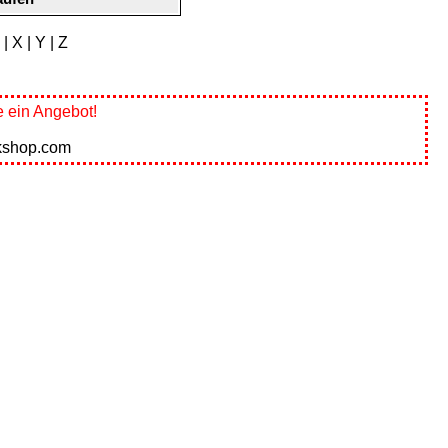
|
X
|
Y
|
Z
 ein Angebot!
kshop.com