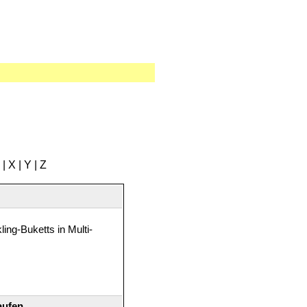
|
X
|
Y
|
Z
ing-Buketts in Multi-
aufen