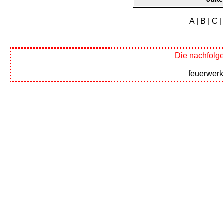
A
|
B
|
C
Die nachfolg
feuerwerk