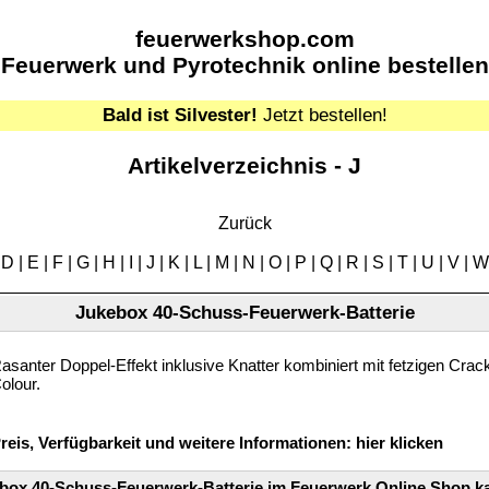
feuerwerkshop.com
Feuerwerk und Pyrotechnik online bestellen
Bald ist Silvester!
Jetzt bestellen!
Artikelverzeichnis - J
Zurück
|
D
|
E
|
F
|
G
|
H
|
I
|
J
|
K
|
L
|
M
|
N
|
O
|
P
|
Q
|
R
|
S
|
T
|
U
|
V
|
W
Jukebox 40-Schuss-Feuerwerk-Batterie
asanter Doppel-Effekt inklusive Knatter kombiniert mit fetzigen Crackl
olour.
reis, Verfügbarkeit und weitere Informationen:
hier klicken
box 40-Schuss-Feuerwerk-Batterie im Feuerwerk Online Shop k