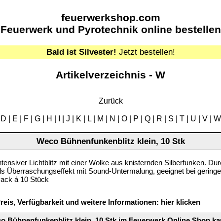
feuerwerkshop.com
Feuerwerk und Pyrotechnik online bestellen
Bald ist Silvester!
Jetzt bestellen!
Artikelverzeichnis - W
Zurück
|
D
|
E
|
F
|
G
|
H
|
I
|
J
|
K
|
L
|
M
|
N
|
O
|
P
|
Q
|
R
|
S
|
T
|
U
|
V
|
W
Weco Bühnenfunkenblitz klein, 10 Stk
ntensiver Lichtblitz mit einer Wolke aus knisternden Silberfunken. D
ls Überraschungseffekt mit Sound-Untermalung, geeignet bei geringe
ack á 10 Stück
reis, Verfügbarkeit und weitere Informationen:
hier klicken
o Bühnenfunkenblitz klein, 10 Stk im Feuerwerk Online Shop ka