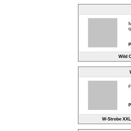
M
q
P
Wild 
F
P
W-Strobe XXL 