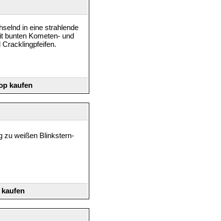
selnd in eine strahlende
it bunten Kometen- und
Cracklingpfeifen.
op kaufen
g zu weißen Blinkstern-
 kaufen