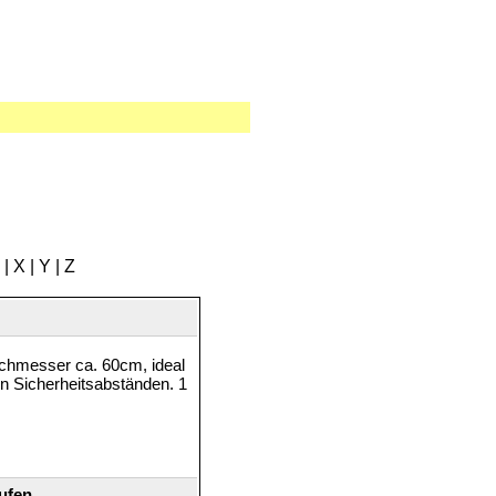
|
X
|
Y
|
Z
urchmesser ca. 60cm, ideal
n Sicherheitsabständen. 1
ufen