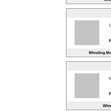
1
P
Whistling Mo
I
P
Whis