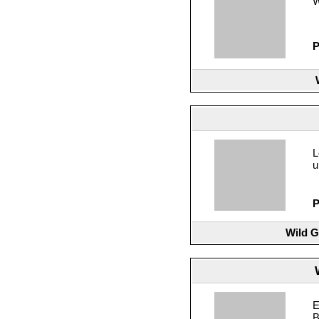
W
P
L
u
P
Wild G
E
B