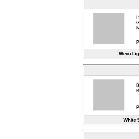
I
G
M
P
Weco Lig
B
B
P
White 