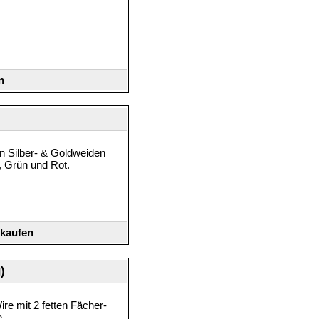
n
en Silber- & Goldweiden
u, Grün und Rot.
 kaufen
)
e mit 2 fetten Fächer-
e.